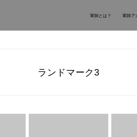
軍師とは？
軍師ア
ランドマーク3